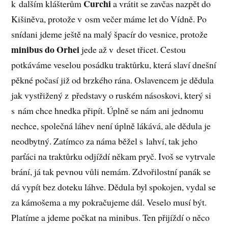
Curchi
k dalším klášterům
a vrátit se zavčas nazpět do
Kišiněva, protože v osm večer máme let do Vídně. Po
snídani jdeme ještě na malý špacír do vesnice, protože
minibus do Orhei
jede až v deset třicet. Cestou
potkáváme veselou posádku traktůrku, která slaví dnešní
pěkné počasí již od brzkého rána. Oslavencem je dědula
jak vystřižený z představy o ruském násoskovi, který si
s nám chce hnedka připít. Úplně se nám ani jednomu
nechce, společná láhev není úplně lákává, ale dědula je
neodbytný. Zatímco za náma běžel s lahví, tak jeho
parťáci na traktůrku odjíždí někam pryč. Ivoš se vytrvale
brání, já tak pevnou vůli nemám. Zdvořilostní panák se
dá vypít bez doteku láhve. Dědula byl spokojen, vydal se
za kámošema a my pokračujeme dál. Veselo musí být.
Platíme a jdeme počkat na minibus. Ten přijíždí o něco