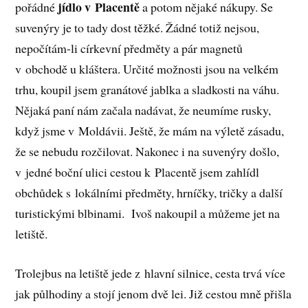
jídlo v Placentě
pořádné
a potom nějaké nákupy. Se
suvenýry je to tady dost těžké. Žádné totiž nejsou,
nepočítám-li církevní předměty a pár magnetů
v obchodě u kláštera. Určité možnosti jsou na velkém
trhu, koupil jsem granátové jablka a sladkosti na váhu.
Nějaká paní nám začala nadávat, že neumíme rusky,
když jsme v Moldávii. Ještě, že mám na výletě zásadu,
že se nebudu rozčilovat. Nakonec i na suvenýry došlo,
v jedné boční ulici cestou k Placentě jsem zahlídl
obchůdek s lokálními předměty, hrníčky, tričky a další
turistickými blbinami. Ivoš nakoupil a můžeme jet na
letiště.
Trolejbus na letiště jede z hlavní silnice, cesta trvá více
jak půlhodiny a stojí jenom dvě lei. Již cestou mně přišla