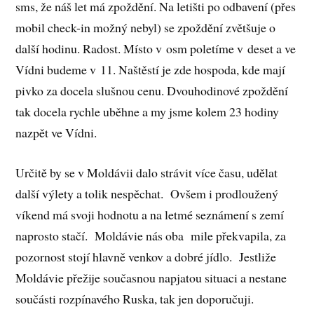
sms, že náš let má zpoždění. Na letišti po odbavení (přes
mobil check-in možný nebyl) se zpoždění zvětšuje o
další hodinu. Radost. Místo v osm poletíme v deset a ve
Vídni budeme v 11. Naštěstí je zde hospoda, kde mají
pivko za docela slušnou cenu. Dvouhodinové zpoždění
tak docela rychle uběhne a my jsme kolem 23 hodiny
nazpět ve Vídni.
Určitě by se v Moldávii dalo strávit více času, udělat
další výlety a tolik nespěchat. Ovšem i prodloužený
víkend má svoji hodnotu a na letmé seznámení s zemí
naprosto stačí. Moldávie nás oba mile překvapila, za
pozornost stojí hlavně venkov a dobré jídlo. Jestliže
Moldávie přežije současnou napjatou situaci a nestane
součásti rozpínavého Ruska, tak jen doporučuji.