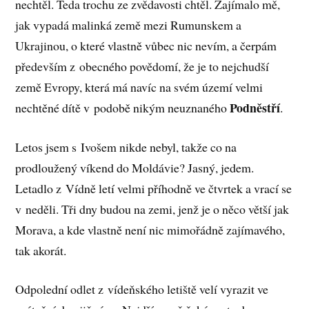
nechtěl. Teda trochu ze zvědavosti chtěl. Zajímalo mě,
jak vypadá malinká země mezi Rumunskem a
Ukrajinou, o které vlastně vůbec nic nevím, a čerpám
především z obecného povědomí, že je to nejchudší
země Evropy, která má navíc na svém území velmi
Podněstří
nechtěné dítě v podobě nikým neuznaného
.
Letos jsem s Ivošem nikde nebyl, takže co na
prodloužený víkend do Moldávie? Jasný, jedem.
Letadlo z Vídně letí velmi příhodně ve čtvrtek a vrací se
v neděli. Tři dny budou na zemi, jenž je o něco větší jak
Morava, a kde vlastně není nic mimořádně zajímavého,
tak akorát.
Odpolední odlet z vídeňského letiště velí vyrazit ve