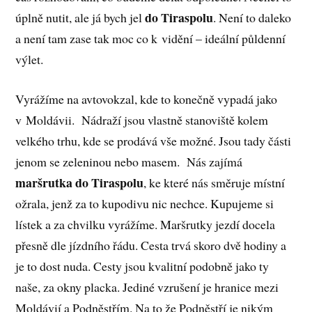
do Tiraspolu
úplně nutit, ale já bych jel
. Není to daleko
a není tam zase tak moc co k vidění – ideální půldenní
výlet.
Vyrážíme na avtovokzal, kde to konečně vypadá jako
v Moldávii. Nádraží jsou vlastně stanoviště kolem
velkého trhu, kde se prodává vše možné. Jsou tady části
jenom se zeleninou nebo masem. Nás zajímá
maršrutka do Tiraspolu
, ke které nás směruje místní
ožrala, jenž za to kupodivu nic nechce. Kupujeme si
lístek a za chvilku vyrážíme. Maršrutky jezdí docela
přesně dle jízdního řádu. Cesta trvá skoro dvě hodiny a
je to dost nuda. Cesty jsou kvalitní podobně jako ty
naše, za okny placka. Jediné vzrušení je hranice mezi
Moldávií a Podněstřím. Na to že Podněstří je nikým