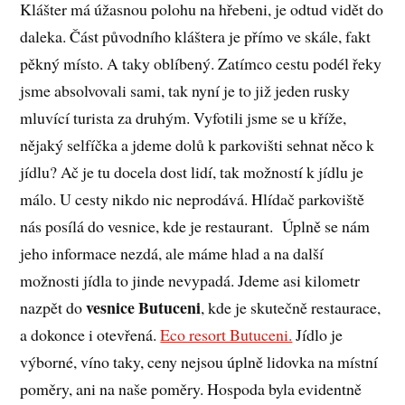
Klášter má úžasnou polohu na hřebeni, je odtud vidět do
daleka. Část původního kláštera je přímo ve skále, fakt
pěkný místo. A taky oblíbený. Zatímco cestu podél řeky
jsme absolvovali sami, tak nyní je to již jeden rusky
mluvící turista za druhým. Vyfotili jsme se u kříže,
nějaký selfíčka a jdeme dolů k parkovišti sehnat něco k
jídlu? Ač je tu docela dost lidí, tak možností k jídlu je
málo. U cesty nikdo nic neprodává. Hlídač parkoviště
nás posílá do vesnice, kde je restaurant. Úplně se nám
jeho informace nezdá, ale máme hlad a na další
možnosti jídla to jinde nevypadá. Jdeme asi kilometr
vesnice Butuceni
nazpět do
, kde je skutečně restaurace,
a dokonce i otevřená.
Eco resort Butuceni.
Jídlo je
výborné, víno taky, ceny nejsou úplně lidovka na místní
poměry, ani na naše poměry. Hospoda byla evidentně