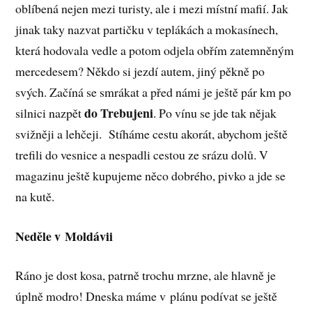
oblíbená nejen mezi turisty, ale i mezi místní mafií. Jak
jinak taky nazvat partičku v teplákách a mokasínech,
která hodovala vedle a potom odjela obřím zatemněným
mercedesem? Někdo si jezdí autem, jiný pěkně po
svých. Začíná se smrákat a před námi je ještě pár km po
do Trebujeni
silnici nazpět
. Po vínu se jde tak nějak
svižněji a lehčeji. Stíháme cestu akorát, abychom ještě
trefili do vesnice a nespadli cestou ze srázu dolů. V
magazinu ještě kupujeme něco dobrého, pivko a jde se
na kutě.
Neděle v Moldávii
Ráno je dost kosa, patrně trochu mrzne, ale hlavně je
úplně modro! Dneska máme v plánu podívat se ještě