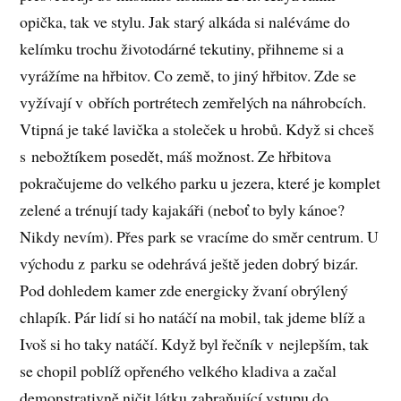
opička, tak ve stylu. Jak starý alkáda si naléváme do
kelímku trochu životodárné tekutiny, přihneme si a
vyrážíme na hřbitov. Co země, to jiný hřbitov. Zde se
vyžívají v obřích portrétech zemřelých na náhrobcích.
Vtipná je také lavička a stoleček u hrobů. Když si chceš
s nebožtíkem posedět, máš možnost. Ze hřbitova
pokračujeme do velkého parku u jezera, které je komplet
zelené a trénují tady kajakáři (neboť to byly kánoe?
Nikdy nevím). Přes park se vracíme do směr centrum. U
východu z parku se odehrává ještě jeden dobrý bizár.
Pod dohledem kamer zde energicky žvaní obrýlený
chlapík. Pár lidí si ho natáčí na mobil, tak jdeme blíž a
Ivoš si ho taky natáčí. Když byl řečník v nejlepším, tak
se chopil poblíž opřeného velkého kladiva a začal
demonstrativně ničit látku zabraňující vstupu do