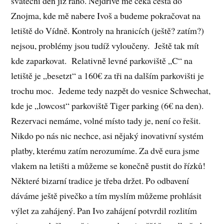
sváteční den již ráno. Nejdříve mě čeká cesta do
Znojma, kde mě nabere Ivoš a budeme pokračovat na
letiště do Vídně. Kontroly na hranicích (ještě? zatím?)
nejsou, problémy jsou tudíž vyloučeny. Ještě tak mít
kde zaparkovat. Relativně levné parkoviště „C“ na
letiště je „besetzt“ a 160€ za tři na dalším parkovišti je
trochu moc. Jedeme tedy nazpět do vesnice Schwechat,
kde je „lowcost“ parkoviště Tiger parking (6€ na den).
Rezervaci nemáme, volné místo tady je, není co řešit.
Nikdo po nás nic nechce, asi nějaký inovativní systém
platby, kterému zatím nerozumíme. Za dvě eura jsme
vlakem na letišti a můžeme se konečně pustit do řízků!
Některé bizarní tradice je třeba držet. Po odbavení
dáváme ještě pivečko a tím myslím můžeme prohlásit
výlet za zahájený. Pan Ivo zahájení potvrdil rozlitím