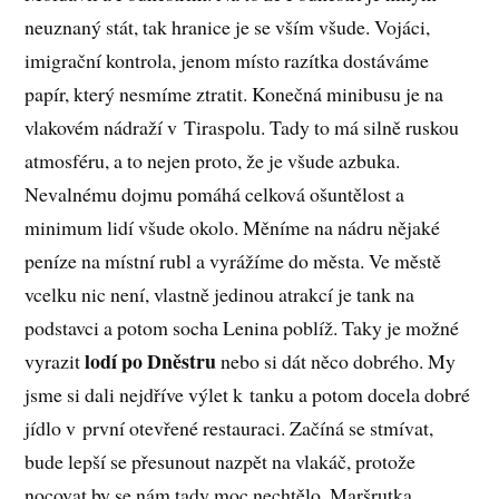
neuznaný stát, tak hranice je se vším všude. Vojáci,
imigrační kontrola, jenom místo razítka dostáváme
papír, který nesmíme ztratit. Konečná minibusu je na
vlakovém nádraží v Tiraspolu. Tady to má silně ruskou
atmosféru, a to nejen proto, že je všude azbuka.
Nevalnému dojmu pomáhá celková ošuntělost a
minimum lidí všude okolo. Měníme na nádru nějaké
peníze na místní rubl a vyrážíme do města. Ve městě
vcelku nic není, vlastně jedinou atrakcí je tank na
podstavci a potom socha Lenina poblíž. Taky je možné
lodí po Dněstru
vyrazit
nebo si dát něco dobrého. My
jsme si dali nejdříve výlet k tanku a potom docela dobré
jídlo v první otevřené restauraci. Začíná se stmívat,
bude lepší se přesunout nazpět na vlakáč, protože
nocovat by se nám tady moc nechtělo. Maršrutka