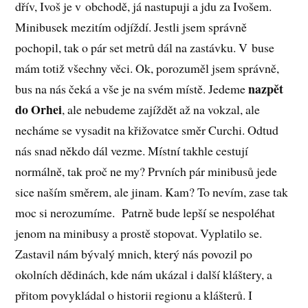
dřív, Ivoš je v obchodě, já nastupuji a jdu za Ivošem.
Minibusek mezitím odjíždí. Jestli jsem správně
pochopil, tak o pár set metrů dál na zastávku. V buse
mám totiž všechny věci. Ok, porozuměl jsem správně,
nazpět
bus na nás čeká a vše je na svém místě. Jedeme
do Orhei
, ale nebudeme zajíždět až na vokzal, ale
necháme se vysadit na křižovatce směr Curchi. Odtud
nás snad někdo dál vezme. Místní takhle cestují
normálně, tak proč ne my? Prvních pár minibusů jede
sice naším směrem, ale jinam. Kam? To nevím, zase tak
moc si nerozumíme. Patrně bude lepší se nespoléhat
jenom na minibusy a prostě stopovat. Vyplatilo se.
Zastavil nám bývalý mnich, který nás povozil po
okolních dědinách, kde nám ukázal i další kláštery, a
přitom povykládal o historii regionu a klášterů. I