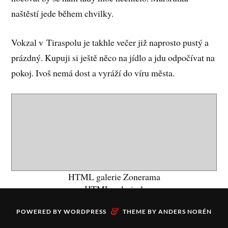
naštěstí jede během chvilky.
Vokzal v Tiraspolu je takhle večer již naprosto pustý a
prázdný. Kupuji si ještě něco na jídlo a jdu odpočívat na
pokoj. Ivoš nemá dost a vyráží do víru města.
HTML galerie Zonerama
HTML galerie 1
&
POWERED BY
WORDPRESS
THEME BY
ANDERS NORÉN