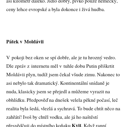
asi kilometr daleko. Jídlo dobrý, pivko pouze německý,
ceny lehce evropské a byla dokonce i živá hudba.
Pátek v Moldávii
V pokoji bez oken se spí dobře, ale je tu hrozný vedro.
Dle zpráv z internetu měl v tuhle dobu Putin přiškrtit
Moldávii plyn, tudíž jsem čekal všude zimu. Nakonec to
asi nebylo tak dramatický. Kontinentální snídaně je
nuda, klasicky jsem se přejedl a můžeme vyrazit na
obhlídku. Předpověď na dnešek velela pěkné počasí, leč
realita byla šedá, vlezlá a sychravá. To bude chtít něco na
zahřátí! Ivoš by chtěl vodku, ale já ho naštěstí
Kvit
přesvědčuji do místního koňaku
. Když ranní