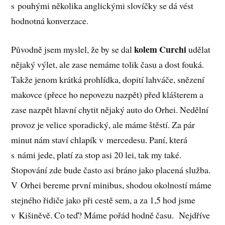
s pouhými několika anglickými slovíčky se dá vést
hodnotná konverzace.
kolem Curchi
Původně jsem myslel, že by se dal
udělat
nějaký výlet, ale zase nemáme tolik času a dost fouká.
Takže jenom krátká prohlídka, dopití lahváče, snězení
makovce (přece ho nepovezu nazpět) před klášterem a
zase nazpět hlavní chytit nějaký auto do Orhei. Nedělní
provoz je velice sporadický, ale máme štěstí. Za pár
minut nám staví chlapík v mercedesu. Paní, která
s námi jede, platí za stop asi 20 lei, tak my také.
Stopování zde bude často asi bráno jako placená služba.
V Orhei bereme první minibus, shodou okolností máme
stejného řidiče jako při cestě sem, a za 1,5 hod jsme
v Kišiněvě. Co teď? Máme pořád hodně času. Nejdříve