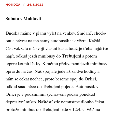
HONDZA
24.3.2022
Sobota v Moldávii
Dneska máme v plánu výlet na venkov. Snídaně, check-
out a návrat na ten samý autobusák jak včera. Každá
část vokzalu má svoji vlastní kasu, tudíž je třeba nejdříve
Trebujeni
najít, odkud jezdí minibusy do
a potom
teprve koupit lístky. K mému překvapení jezdí minibusy
opravdu na čas. Náš spoj ale jede až za dvě hodiny a
do Orhei
nám se čekat nechce, proto bereme spoj
,
odkud snad něco do Trebujeni pojede. Autobusák v
Orhei je v podzimním sychravém počasí poněkud
depresivní místo. Naštěstí zde nemusíme dlouho čekat,
protože minibus do Trebujeni jede v 12:45. Většina