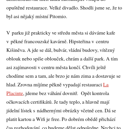
opuštěné restaurace. Velké divadlo. Shodli jsme se, že to
byl asi nějaký místní Pitomio.
V parku již prakticky ve středu města si dáváme kafe
v pěkné francouzské kavárně. Hipsteřina v centru
Kišiněva. A jde se dál, bulvár, vládní budovy, vítězný
oblouk nebo spíše oblouček, chrám a další park. A tím
asi zajímavosti v centru města končí. Chvíli ještě
chodíme sem a tam, ale brzo je nám zima a dostavuje se
hlad. Zrovna míjíme pěkně vypadají restauraci
La
Placinte
, jdeme bez váhání dovnitř. Opět kontrola
očkovacích certifikátů. Je tady teplo, a hlavně mají
jídelní lístek s nádhernými obrázky včetně cen. Dá se
platit kartou a Wifi je free. Po dobrém obědě přichází
čas rozhodování, co budeme dělat odpoledne. Nechci to