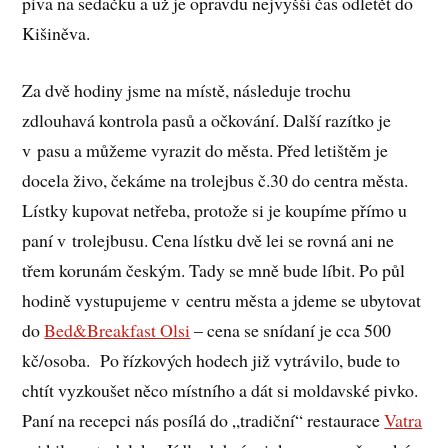
piva na sedačku a už je opravdu nejvyšší čas odletět do
Kišiněva.
Za dvě hodiny jsme na místě, následuje trochu
zdlouhavá kontrola pasů a očkování. Další razítko je
v pasu a můžeme vyrazit do města. Před letištěm je
docela živo, čekáme na trolejbus č.30 do centra města.
Lístky kupovat netřeba, protože si je koupíme přímo u
paní v trolejbusu. Cena lístku dvě lei se rovná ani ne
třem korunám českým. Tady se mně bude líbit. Po půl
hodině vystupujeme v centru města a jdeme se ubytovat
do
Bed&Breakfast Olsi
– cena se snídaní je cca 500
kč/osoba. Po řízkových hodech již vytrávilo, bude to
chtít vyzkoušet něco místního a dát si moldavské pivko.
Paní na recepci nás posílá do „tradiční“ restaurace
Vatra