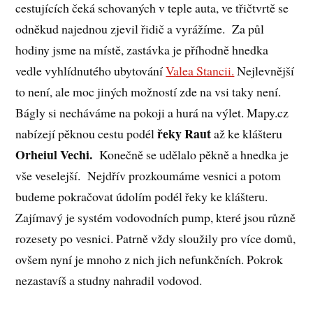
cestujících čeká schovaných v teple auta, ve třičtvrtě se
odněkud najednou zjevil řidič a vyrážíme. Za půl
hodiny jsme na místě, zastávka je příhodně hnedka
vedle vyhlídnutého ubytování
Valea Stancii.
Nejlevnější
to není, ale moc jiných možností zde na vsi taky není.
Bágly si necháváme na pokoji a hurá na výlet. Mapy.cz
řeky Raut
nabízejí pěknou cestu podél
až ke klášteru
Orheiul Vechi.
Konečně se udělalo pěkně a hnedka je
vše veselejší. Nejdřív prozkoumáme vesnici a potom
budeme pokračovat údolím podél řeky ke klášteru.
Zajímavý je systém vodovodních pump, které jsou různě
rozesety po vesnici. Patrně vždy sloužily pro více domů,
ovšem nyní je mnoho z nich jich nefunkčních. Pokrok
nezastavíš a studny nahradil vodovod.