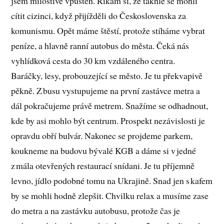
jsem milostivě vpuštěn. Říkám si, že takhle se mohli
cítit cizinci, když přijížděli do Československa za
komunismu. Opět máme štěstí, protože stíháme vybrat
peníze, a hlavně ranní autobus do města. Čeká nás
vyhlídková cesta do 30 km vzdáleného centra.
Baráčky, lesy, probouzející se město. Je tu překvapivě
pěkně. Z busu vystupujeme na první zastávce metra a
dál pokračujeme právě metrem. Snažíme se odhadnout,
kde by asi mohlo být centrum. Prospekt nezávislosti je
opravdu obří bulvár. Nakonec se projdeme parkem,
koukneme na budovu bývalé KGB a dáme si v jedné
z mála otevřených restaurací snídani. Je tu příjemně
levno, jídlo podobné tomu na Ukrajině. Snad jen s kafem
by se mohli hodně zlepšit. Chvilku relax a musíme zase
do metra a na zastávku autobusu, protože čas je