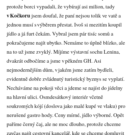
protože borci vypadali, že vybírají asi milion, tady
v Kočkoru
jsem doufal, že paní nejsou tolik ve vatě a
jednou musí s výběrem přestat. Ivoš si mezitím koupil
jídlo a já furt čekám. Vybral jsem pár tisíc somů a
pokračujeme najít ubytko. Nemáme to úplně blízko, ale
na to už jsme zvyklý. Míjíme výstavní sochu Lenina,
dvakrát odbočíme a jsme v pěkném GH. Asi
nejmodernějším dům, v jakém jsme zatím bydleli,
evidentně dobře zvládnutý turistický byznys se vyplatí.
Necháváme na pokoji věci a jdeme se najíst do jídelny
na hlavní ulici. Osmdesátkový interiér včetně
soukromých kójí (doslova jako malé kupé ve vlaku) pro
nerušené gastro hody. Ceny mírné, jídlo výborné. Opět
paříme černý čaj, ale ne moc dlouho, protože chceme
zavčas najít cestovní kancelář, kde se chceme domluvit