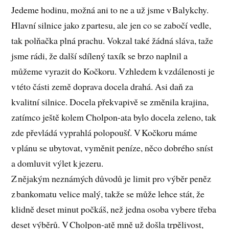
Jedeme hodinu, možná ani to ne a už jsme v Balykchy.
Hlavní silnice jako z partesu, ale jen co se zabočí vedle,
tak polňačka plná prachu. Vokzal také žádná sláva, taže
jsme rádi, že další sdílený taxík se brzo naplnil a
můžeme vyrazit do Kočkoru. Vzhledem k vzdálenosti je
v této části země doprava docela drahá. Asi daň za
kvalitní silnice. Docela překvapivě se změnila krajina,
zatímco ještě kolem Cholpon-ata bylo docela zeleno, tak
zde převládá vyprahlá polopoušť. V Kočkoru máme
v plánu se ubytovat, vyměnit peníze, něco dobrého sníst
a domluvit výlet k jezeru.
Z nějakým neznámých důvodů je limit pro výběr peněz
z bankomatu velice malý, takže se může lehce stát, že
klidně deset minut počkáš, než jedna osoba vybere třeba
deset výběrů. V Cholpon-atě mně už došla trpělivost,