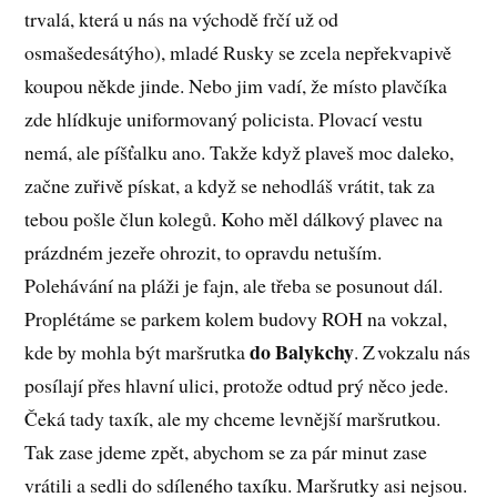
trvalá, která u nás na východě frčí už od
osmašedesátýho), mladé Rusky se zcela nepřekvapivě
koupou někde jinde. Nebo jim vadí, že místo plavčíka
zde hlídkuje uniformovaný policista. Plovací vestu
nemá, ale píšťalku ano. Takže když plaveš moc daleko,
začne zuřivě pískat, a když se nehodláš vrátit, tak za
tebou pošle člun kolegů. Koho měl dálkový plavec na
prázdném jezeře ohrozit, to opravdu netuším.
Polehávání na pláži je fajn, ale třeba se posunout dál.
Proplétáme se parkem kolem budovy ROH na vokzal,
do Balykchy
kde by mohla být maršrutka
. Z vokzalu nás
posílají přes hlavní ulici, protože odtud prý něco jede.
Čeká tady taxík, ale my chceme levnější maršrutkou.
Tak zase jdeme zpět, abychom se za pár minut zase
vrátili a sedli do sdíleného taxíku. Maršrutky asi nejsou.