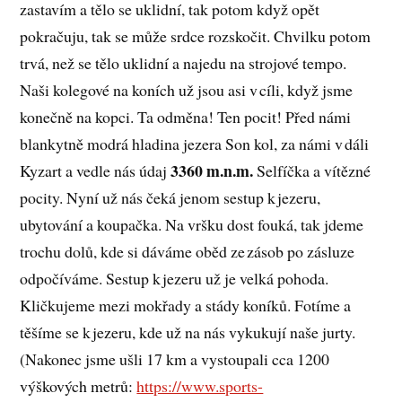
zastavím a tělo se uklidní, tak potom když opět
pokračuju, tak se může srdce rozskočit. Chvilku potom
trvá, než se tělo uklidní a najedu na strojové tempo.
Naši kolegové na koních už jsou asi v cíli, když jsme
konečně na kopci. Ta odměna! Ten pocit! Před námi
blankytně modrá hladina jezera Son kol, za námi v dáli
3360 m.n.m.
Kyzart a vedle nás údaj
Selfíčka a vítězné
pocity. Nyní už nás čeká jenom sestup k jezeru,
ubytování a koupačka. Na vršku dost fouká, tak jdeme
trochu dolů, kde si dáváme oběd ze zásob po zásluze
odpočíváme. Sestup k jezeru už je velká pohoda.
Kličkujeme mezi mokřady a stády koníků. Fotíme a
těšíme se k jezeru, kde už na nás vykukují naše jurty.
(Nakonec jsme ušli 17 km a vystoupali cca 1200
výškových metrů:
https://www.sports-