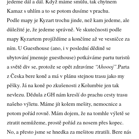
jedeme dál a dál. Když máme smůlu, tak chytnem
Kamaz s uhlím a to se potom dusíme v prachu.
Podle mapy je Kyzart trochu jinde, než kam jedeme, ale
důležité je, že jedeme správně. Ve skutečnosti podle
mapy Kyzartem projíždíme a končíme až ve vesničce za
ním. U Guesthouse (ano, i v poslední dědině se
ubytování jmenuje guesthouse) potkáváme partu turistů
a světě div se, protože se opět zdravíme
“Ahoooj”
.Parta
z Česka bere koně a má v plánu stejnou trasu jako my
pěšky. Já na koně po zkušenosti z Kolumbie jen tak
nevlezu. Dědula z GH nám kreslí do prachu cesty trasu
našeho výletu. Máme jít kolem mešity, nemocnice a
potom pořád rovně. Mám dojem, že na tomhle výletě se
ztratit nemůžeme, prostě pořád za nosem přes kopec.
No, a přesto jsme se hnedka za mešitou ztratili. Bere nás