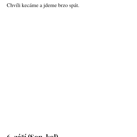
Chvíli kecáme a jdeme brzo spát.
6. září (Son-kol)