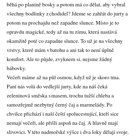
běhá po planině bosky a potom má co dělat, aby vybral
všechny bodlinky z chodidel? Jdeme se zahřát do jurty a
potom na prochajdu než zapadne slunce. Místo je to
opravdu magické, tedy až na tu zimu, která nastává
okamžitě poté co zapadne slunce. To už je na všechny
vrstvy, které mám v batohu a ani tak to není úplně
komfort. Ale to půjde, zvyknem si, nejsme žádný
bábovky.
Večeři máme až na půl osmou, když už je skoro tma.
Paní nás volá do vedlejší jurty, kde na náš čeká
zeleninová směska s masem, trochu tužší chleba a
samozřejmě nezbytný černý čaj a marmelády. Po
chvilce přichází i naší čeští spolucestující, kteří sice
nemají večeři, ale přišli aspoň na čaj. A hlavně mají
slivovici. V této nadmořské výšce i dva loky dělají svoje.