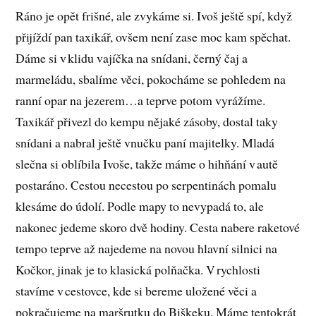
Ráno je opět frišné, ale zvykáme si. Ivoš ještě spí, když
přijíždí pan taxikář, ovšem není zase moc kam spěchat.
Dáme si v klidu vajíčka na snídani, černý čaj a
marmeládu, sbalíme věci, pokocháme se pohledem na
ranní opar na jezerem…a teprve potom vyrážíme.
Taxikář přivezl do kempu nějaké zásoby, dostal taky
snídani a nabral ještě vnučku paní majitelky. Mladá
slečna si oblíbila Ivoše, takže máme o hihňání v autě
postaráno. Cestou necestou po serpentinách pomalu
klesáme do údolí. Podle mapy to nevypadá to, ale
nakonec jedeme skoro dvě hodiny. Cesta nabere raketové
tempo teprve až najedeme na novou hlavní silnici na
Kočkor, jinak je to klasická polňačka. V rychlosti
stavíme v cestovce, kde si bereme uložené věci a
pokračujeme na maršrutku do Biškeku. Máme tentokrát