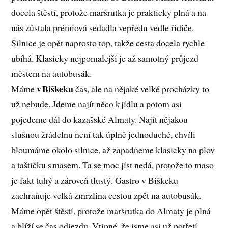
docela štěstí, protože maršrutka je prakticky plná a na
nás zůstala prémiová sedadla vepředu vedle řidiče.
Silnice je opět naprosto top, takže cesta docela rychle
ubíhá. Klasicky nejpomalejší je až samotný průjezd
městem na autobusák.
v Biškeku
Máme
čas, ale na nějaké velké procházky to
už nebude. Jdeme najít něco k jídlu a potom asi
pojedeme dál do kazašské Almaty. Najít nějakou
slušnou žrádelnu není tak úplně jednoduché, chvíli
bloumáme okolo silnice, až zapadneme klasicky na plov
a taštičku s masem. Ta se moc jíst nedá, protože to maso
je fakt tuhý a zároveň tlustý. Gastro v Biškeku
zachraňuje velká zmrzlina cestou zpět na autobusák.
Máme opět štěstí, protože maršrutka do Almaty je plná
a blíží se čas odjezdu. Vtipné, že jsme asi už potřetí