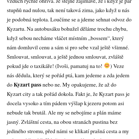
vzduch rychle ohřívá. Je stejně zajímavé, že i když je pár
stupňů nad nulou, tak není taková zima, jako když u nás
je podobná teplota. Loučíme se a jdeme sehnat odvoz do
Kyzartu. Na autobusáku bohužel děláme trochu chybu,
když sebou necháme vláčet místním „bossem“, který
nám domluvil cenu a sám si pro sebe vzal ještě všimné.
Smlouvat, smlouvat, a ještě jednou smlouvat, zvláště
pokud jde o taxikáře! (Ivoši, pamatuj na to!
) Veze
nás dědula, který se pořád ptá, kam jedeme a zda jedem
Kyzart pass
do
nebo ne. My opakujeme, že až do
Kyzart city a tak pořád dokola. Fakt je, že Kyzart pass je
docela vysoko a tím pádem výšlap k jezeru potom asi
nebude tak brutál. Ale my se nebojíme a plán máme
jasný. Zvláštní cesta, na obou stranách pustina bez
jediného stromu, před námi se klikatí prašná cesta a my