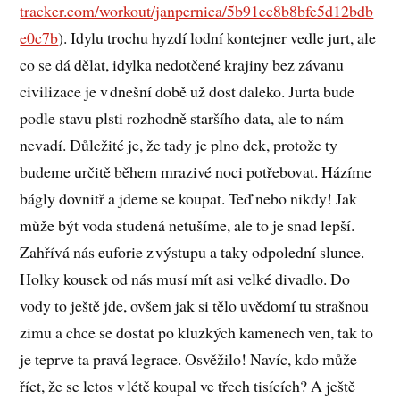
tracker.com/workout/janpernica/5b91ec8b8bfe5d12bdb
e0c7b
). Idylu trochu hyzdí lodní kontejner vedle jurt, ale
co se dá dělat, idylka nedotčené krajiny bez závanu
civilizace je v dnešní době už dost daleko. Jurta bude
podle stavu plsti rozhodně staršího data, ale to nám
nevadí. Důležité je, že tady je plno dek, protože ty
budeme určitě během mrazivé noci potřebovat. Házíme
bágly dovnitř a jdeme se koupat. Teď nebo nikdy! Jak
může být voda studená netušíme, ale to je snad lepší.
Zahřívá nás euforie z výstupu a taky odpolední slunce.
Holky kousek od nás musí mít asi velké divadlo. Do
vody to ještě jde, ovšem jak si tělo uvědomí tu strašnou
zimu a chce se dostat po kluzkých kamenech ven, tak to
je teprve ta pravá legrace. Osvěžilo! Navíc, kdo může
říct, že se letos v létě koupal ve třech tisících? A ještě