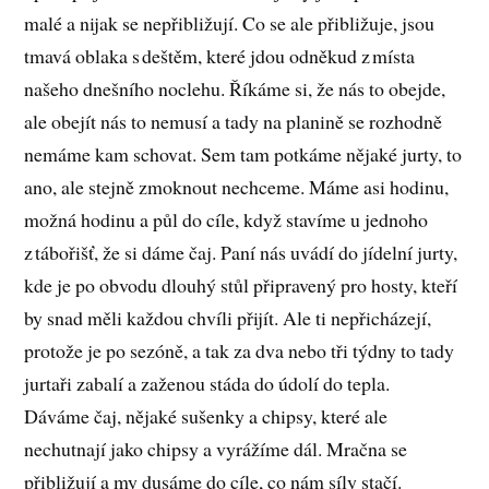
malé a nijak se nepřibližují. Co se ale přibližuje, jsou
tmavá oblaka s deštěm, které jdou odněkud z místa
našeho dnešního noclehu. Říkáme si, že nás to obejde,
ale obejít nás to nemusí a tady na planině se rozhodně
nemáme kam schovat. Sem tam potkáme nějaké jurty, to
ano, ale stejně zmoknout nechceme. Máme asi hodinu,
možná hodinu a půl do cíle, když stavíme u jednoho
z tábořišť, že si dáme čaj. Paní nás uvádí do jídelní jurty,
kde je po obvodu dlouhý stůl připravený pro hosty, kteří
by snad měli každou chvíli přijít. Ale ti nepřicházejí,
protože je po sezóně, a tak za dva nebo tři týdny to tady
jurtaři zabalí a zaženou stáda do údolí do tepla.
Dáváme čaj, nějaké sušenky a chipsy, které ale
nechutnají jako chipsy a vyrážíme dál. Mračna se
přibližují a my dusáme do cíle, co nám síly stačí.