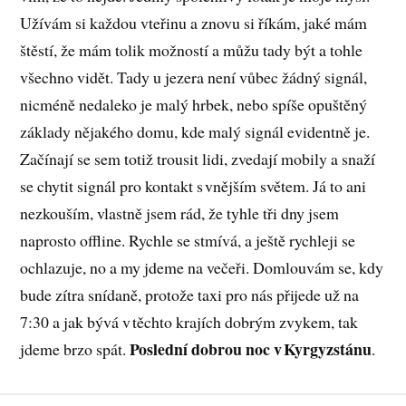
Užívám si každou vteřinu a znovu si říkám, jaké mám
štěstí, že mám tolik možností a můžu tady být a tohle
všechno vidět. Tady u jezera není vůbec žádný signál,
nicméně nedaleko je malý hrbek, nebo spíše opuštěný
základy nějakého domu, kde malý signál evidentně je.
Začínají se sem totiž trousit lidi, zvedají mobily a snaží
se chytit signál pro kontakt s vnějším světem. Já to ani
nezkouším, vlastně jsem rád, že tyhle tři dny jsem
naprosto offline. Rychle se stmívá, a ještě rychleji se
ochlazuje, no a my jdeme na večeři. Domlouvám se, kdy
bude zítra snídaně, protože taxi pro nás přijede už na
7:30 a jak bývá v těchto krajích dobrým zvykem, tak
Poslední dobrou noc v Kyrgyzstánu
jdeme brzo spát.
.