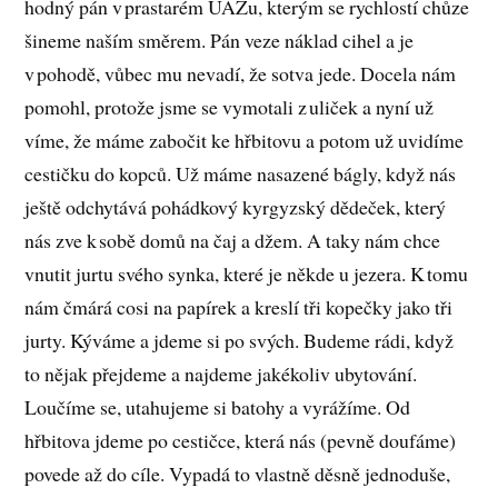
hodný pán v prastarém UAZu, kterým se rychlostí chůze
šineme naším směrem. Pán veze náklad cihel a je
v pohodě, vůbec mu nevadí, že sotva jede. Docela nám
pomohl, protože jsme se vymotali z uliček a nyní už
víme, že máme zabočit ke hřbitovu a potom už uvidíme
cestičku do kopců. Už máme nasazené bágly, když nás
ještě odchytává pohádkový kyrgyzský dědeček, který
nás zve k sobě domů na čaj a džem. A taky nám chce
vnutit jurtu svého synka, které je někde u jezera. K tomu
nám čmárá cosi na papírek a kreslí tři kopečky jako tři
jurty. Kýváme a jdeme si po svých. Budeme rádi, když
to nějak přejdeme a najdeme jakékoliv ubytování.
Loučíme se, utahujeme si batohy a vyrážíme. Od
hřbitova jdeme po cestičce, která nás (pevně doufáme)
povede až do cíle. Vypadá to vlastně děsně jednoduše,