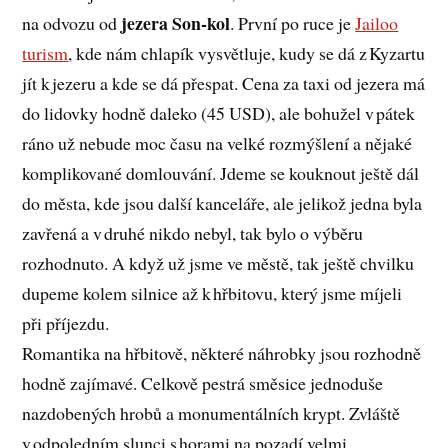
jezera Son-kol
na odvozu od
. První po ruce je
Jailoo
turism
, kde nám chlapík vysvětluje, kudy se dá z Kyzartu
jít k jezeru a kde se dá přespat. Cena za taxi od jezera má
do lidovky hodně daleko (45 USD), ale bohužel v pátek
ráno už nebude moc času na velké rozmýšlení a nějaké
komplikované domlouvání. Jdeme se kouknout ještě dál
do města, kde jsou další kanceláře, ale jelikož jedna byla
zavřená a v druhé nikdo nebyl, tak bylo o výběru
rozhodnuto. A když už jsme ve městě, tak ještě chvilku
dupeme kolem silnice až k hřbitovu, který jsme míjeli
při příjezdu.
Romantika na hřbitově, některé náhrobky jsou rozhodně
hodně zajímavé. Celkově pestrá směsice jednoduše
nazdobených hrobů a monumentálních krypt. Zvláště
v odpoledním slunci s horami na pozadí velmi