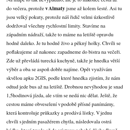
v Almaty
do večera, protože
jsme až kolem šesté. Asi tu
jsou velký pokuty, protože náš řidič velmi úzkostlivě
dodržoval všechny rychlostní limity. Stavíme na
západním nádraží, takže to máme na letiště opravdu
hodně daleko. Je tu hodně živo a pěkný holky. Chvíli se
poflakujeme až nakonec zapadneme do bistra na večeři.
Zde už převládá turecká kuchyně, takže je hnedka větší
výběr a oba se aspoň dobře najíme. Opět využívám
skvělou apku 2GIS, podle které hnedka zjistím, že nám
odtud jede bus až na letiště. Drobnou nevýhodou je snad
1,5hodinová jízda, ale s tím se nedá nic dělat. Ještě, že
cestou máme obveselení v podobě přísné panímámy,
která kontroluje průkazky a prodává lístky. V jednu
chvíli s jedním pasažérem chytla, následovala ostrá
hádka, která trvala až do výstupu nebohé důchodkyně.