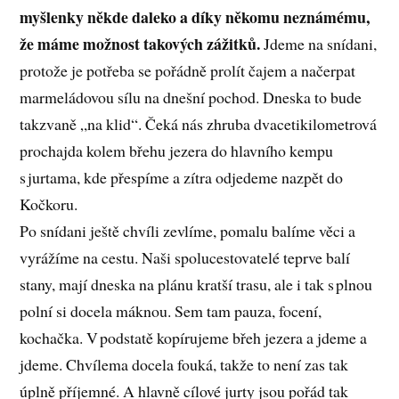
myšlenky někde daleko a díky někomu neznámému,
že máme možnost takových zážitků.
Jdeme na snídani,
protože je potřeba se pořádně prolít čajem a načerpat
marmeládovou sílu na dnešní pochod. Dneska to bude
takzvaně „na klid“. Čeká nás zhruba dvacetikilometrová
prochajda kolem břehu jezera do hlavního kempu
s jurtama, kde přespíme a zítra odjedeme nazpět do
Kočkoru.
Po snídani ještě chvíli zevlíme, pomalu balíme věci a
vyrážíme na cestu. Naši spolucestovatelé teprve balí
stany, mají dneska na plánu kratší trasu, ale i tak s plnou
polní si docela máknou. Sem tam pauza, focení,
kochačka. V podstatě kopírujeme břeh jezera a jdeme a
jdeme. Chvílema docela fouká, takže to není zas tak
úplně příjemné. A hlavně cílové jurty jsou pořád tak