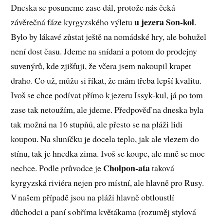
Dneska se posuneme zase dál, protože nás čeká
u jezera Son-kol
závěrečná fáze kyrgyzského výletu
.
Bylo by lákavé zůstat ještě na nomádské hry, ale bohužel
není dost času. Jdeme na snídani a potom do prodejny
suvenýrů, kde zjišťuji, že včera jsem nakoupil krapet
draho. Co už, můžu si říkat, že mám třeba lepší kvalitu.
Ivoš se chce podívat přímo k jezeru Issyk-kul, já po tom
zase tak netoužím, ale jdeme. Předpověď na dneska byla
tak možná na 16 stupňů, ale přesto se na pláži lidi
koupou. Na sluníčku je docela teplo, jak ale vlezem do
stínu, tak je hnedka zima. Ivoš se koupe, ale mně se moc
Cholpon-ata
nechce. Podle průvodce je
taková
kyrgyzská riviéra nejen pro místní, ale hlavně pro Rusy.
V našem případě jsou na pláži hlavně obtloustlí
důchodci a paní s obříma květákama (rozuměj stylová