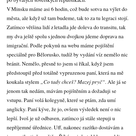
V Minsku máme asi 6 hodin, což bude sotva na výlet do
města, ale když už tam budeme, tak to za tu legraci stojí.
Zatímco většina lidí z letadla jde doleva do transitu, tak
my dva ještě spolu s jednou dvojkou jdeme doprava na
imigrační. Podle pokynů na webu máme pojištění
speciálně pro Bělorusko, tudíž by vydání víz nemělo nic
bránit. Nemělo, přesně to jsem si říkal, když jsem
předstoupil před totálně vypruzenou paní, která na mě
koukala stylem
„Co tady chceš? Mazej pryč“
. Ale já se
jenom tak nedám, mávám pojištěním a dožaduji se
vstupu. Paní volá kolegyně, které se ptám, zda umí
anglicky. Paní kýve, že jo, ovšem výsledek není o nic
lepší. Ivoš je už odbaven, zatímco já stále stepuji u
nepříjemné úřednice. Uff, nakonec razítko dostávám a