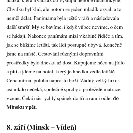
Chvilku byl klid, ale potom se jeden mladík ozval, a to
neměl dělat. Panímáma byla ještě v ráži a následovala
další smršť. My se bavíme, i když vůbec nevíme, o čem
se hádají. Nakonec panímám mizí v kabině řidiče a tím,
jak se blížíme letišti, tak lidí postupně ubývá. Konečně
jsme na místě. Cestování různými dopravními
prostředky bylo dneska až dost. Kupujeme něco na jídlo
a pití a jdeme na hotel, který je hnedka vedle letiště.
Cena mírná, poloha naprosto boží. Žádný velký luxus
asi nikdo nečeká, společné sprchy a proleželé matrace
do
v ceně. Čeká nás rychlý spánek do tří a ranní odlet
Minsku v pět
.
8. září (Minsk – Vídeň)