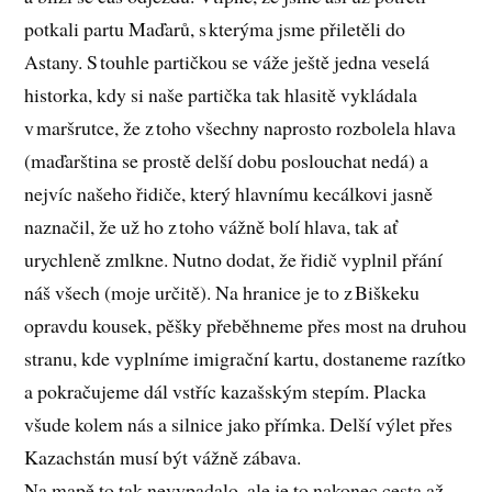
potkali partu Maďarů, s kterýma jsme přiletěli do
Astany. S touhle partičkou se váže ještě jedna veselá
historka, kdy si naše partička tak hlasitě vykládala
v maršrutce, že z toho všechny naprosto rozbolela hlava
(maďarština se prostě delší dobu poslouchat nedá) a
nejvíc našeho řidiče, který hlavnímu kecálkovi jasně
naznačil, že už ho z toho vážně bolí hlava, tak ať
urychleně zmlkne. Nutno dodat, že řidič vyplnil přání
náš všech (moje určitě). Na hranice je to z Biškeku
opravdu kousek, pěšky přeběhneme přes most na druhou
stranu, kde vyplníme imigrační kartu, dostaneme razítko
a pokračujeme dál vstříc kazašským stepím. Placka
všude kolem nás a silnice jako přímka. Delší výlet přes
Kazachstán musí být vážně zábava.
Na mapě to tak nevypadalo, ale je to nakonec cesta až