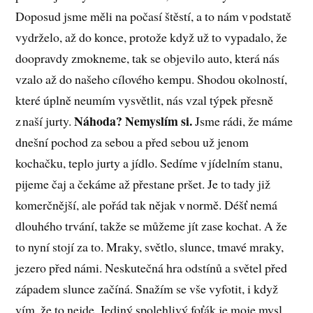
Doposud jsme měli na počasí štěstí, a to nám v podstatě
vydrželo, až do konce, protože když už to vypadalo, že
doopravdy zmokneme, tak se objevilo auto, která nás
vzalo až do našeho cílového kempu. Shodou okolností,
které úplně neumím vysvětlit, nás vzal týpek přesně
Náhoda? Nemyslím si.
z naší jurty.
Jsme rádi, že máme
dnešní pochod za sebou a před sebou už jenom
kochačku, teplo jurty a jídlo. Sedíme v jídelním stanu,
pijeme čaj a čekáme až přestane pršet. Je to tady již
komerčnější, ale pořád tak nějak v normě. Déšť nemá
dlouhého trvání, takže se můžeme jít zase kochat. A že
to nyní stojí za to. Mraky, světlo, slunce, tmavé mraky,
jezero před námi. Neskutečná hra odstínů a světel před
západem slunce začíná. Snažím se vše vyfotit, i když
vím, že to nejde. Jediný spolehlivý foťák je moje mysl.