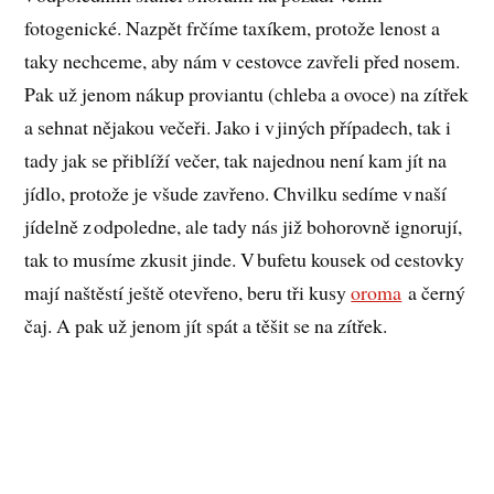
fotogenické. Nazpět frčíme taxíkem, protože lenost a
taky nechceme, aby nám v cestovce zavřeli před nosem.
Pak už jenom nákup proviantu (chleba a ovoce) na zítřek
a sehnat nějakou večeři. Jako i v jiných případech, tak i
tady jak se přiblíží večer, tak najednou není kam jít na
jídlo, protože je všude zavřeno. Chvilku sedíme v naší
jídelně z odpoledne, ale tady nás již bohorovně ignorují,
tak to musíme zkusit jinde. V bufetu kousek od cestovky
mají naštěstí ještě otevřeno, beru tři kusy
oroma
a černý
čaj. A pak už jenom jít spát a těšit se na zítřek.