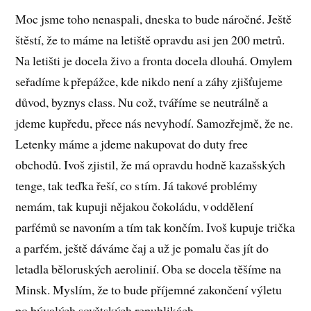
Moc jsme toho nenaspali, dneska to bude náročné. Ještě
štěstí, že to máme na letiště opravdu asi jen 200 metrů.
Na letišti je docela živo a fronta docela dlouhá. Omylem
seřadíme k přepážce, kde nikdo není a záhy zjišťujeme
důvod, byznys class. Nu což, tváříme se neutrálně a
jdeme kupředu, přece nás nevyhodí. Samozřejmě, že ne.
Letenky máme a jdeme nakupovat do duty free
obchodů. Ivoš zjistil, že má opravdu hodně kazašských
tenge, tak teďka řeší, co s tím. Já takové problémy
nemám, tak kupuji nějakou čokoládu, v oddělení
parfémů se navoním a tím tak končím. Ivoš kupuje trička
a parfém, ještě dáváme čaj a už je pomalu čas jít do
letadla běloruských aerolinií. Oba se docela těšíme na
Minsk. Myslím, že to bude příjemné zakončení výletu
po bývalých sovětských republikách.