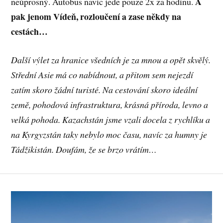
A
neúprosný. Autobus navíc jede pouze 2x za hodinu.
pak jenom Vídeň, rozloučení a zase někdy na
cestách…
Další výlet za hranice všedních je za mnou a opět skvělý.
Střední Asie má co nabídnout, a přitom sem nejezdí
zatím skoro žádní turisté. Na cestování skoro ideální
země, pohodová infrastruktura, krásná příroda, levno a
velká pohoda. Kazachstán jsme vzali docela z rychlíku a
na Kyrgyzstán taky nebylo moc času, navíc za humny je
Tádžikistán. Doufám, že se brzo vrátím…