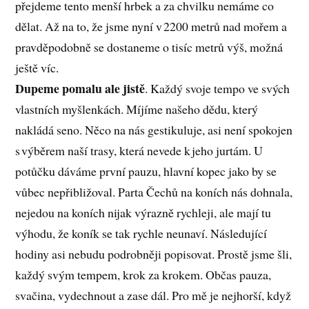
přejdeme tento menší hrbek a za chvilku nemáme co
dělat. Až na to, že jsme nyní v 2200 metrů nad mořem a
pravděpodobně se dostaneme o tisíc metrů výš, možná
ještě víc.
Dupeme pomalu ale jistě
. Každý svoje tempo ve svých
vlastních myšlenkách. Míjíme našeho dědu, který
nakládá seno. Něco na nás gestikuluje, asi není spokojen
s výběrem naší trasy, která nevede k jeho jurtám. U
potůčku dáváme první pauzu, hlavní kopec jako by se
vůbec nepřibližoval. Parta Čechů na koních nás dohnala,
nejedou na koních nijak výrazně rychleji, ale mají tu
výhodu, že koník se tak rychle neunaví. Následující
hodiny asi nebudu podrobněji popisovat. Prostě jsme šli,
každý svým tempem, krok za krokem. Občas pauza,
svačina, vydechnout a zase dál. Pro mě je nejhorší, když