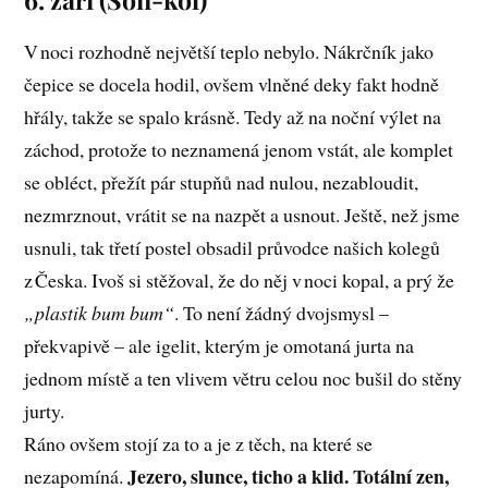
V noci rozhodně největší teplo nebylo. Nákrčník jako
čepice se docela hodil, ovšem vlněné deky fakt hodně
hřály, takže se spalo krásně. Tedy až na noční výlet na
záchod, protože to neznamená jenom vstát, ale komplet
se obléct, přežít pár stupňů nad nulou, nezabloudit,
nezmrznout, vrátit se na nazpět a usnout. Ještě, než jsme
usnuli, tak třetí postel obsadil průvodce našich kolegů
z Česka. Ivoš si stěžoval, že do něj v noci kopal, a prý že
„plastik bum bum“
. To není žádný dvojsmysl –
překvapivě – ale igelit, kterým je omotaná jurta na
jednom místě a ten vlivem větru celou noc bušil do stěny
jurty.
Ráno ovšem stojí za to a je z těch, na které se
Jezero, slunce, ticho a klid. Totální zen,
nezapomíná.