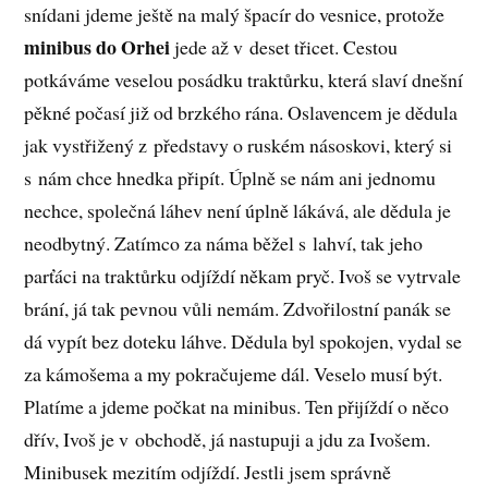
snídani jdeme ještě na malý špacír do vesnice, protože
minibus do Orhei
jede až v deset třicet. Cestou
potkáváme veselou posádku traktůrku, která slaví dnešní
pěkné počasí již od brzkého rána. Oslavencem je dědula
jak vystřižený z představy o ruském násoskovi, který si
s nám chce hnedka připít. Úplně se nám ani jednomu
nechce, společná láhev není úplně lákává, ale dědula je
neodbytný. Zatímco za náma běžel s lahví, tak jeho
parťáci na traktůrku odjíždí někam pryč. Ivoš se vytrvale
brání, já tak pevnou vůli nemám. Zdvořilostní panák se
dá vypít bez doteku láhve. Dědula byl spokojen, vydal se
za kámošema a my pokračujeme dál. Veselo musí být.
Platíme a jdeme počkat na minibus. Ten přijíždí o něco
dřív, Ivoš je v obchodě, já nastupuji a jdu za Ivošem.
Minibusek mezitím odjíždí. Jestli jsem správně