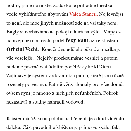
hodiny jsme na místě, zastávka je příhodně hnedka
vedle vyhlídnutého ubytování
Valea Stancii.
Nejlevnější
to není, ale moc jiných možností zde na vsi taky není.
Bágly si necháváme na pokoji a hurá na výlet. Mapy.cz
řeky Raut
nabízejí pěknou cestu podél
až ke klášteru
Orheiul Vechi.
Konečně se udělalo pěkně a hnedka je
vše veselejší. Nejdřív prozkoumáme vesnici a potom
budeme pokračovat údolím podél řeky ke klášteru.
Zajímavý je systém vodovodních pump, které jsou různě
rozesety po vesnici. Patrně vždy sloužily pro více domů,
ovšem nyní je mnoho z nich jich nefunkčních. Pokrok
nezastavíš a studny nahradil vodovod.
Klášter má úžasnou polohu na hřebeni, je odtud vidět do
daleka. Část původního kláštera je přímo ve skále, fakt