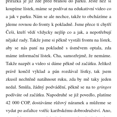
přirážka je již zde před bránou do parku. Ještě než si
koupíme lístek, máme se podívat na edukativní video co
a jak v parku. Nám se ale nechce, takže to obcházíme a
jdeme rovnou do fronty k pokladně. Jsme přece ti chytří
Češi, kteří vědí vždycky nejlíp co a jak, a nepotřebují
nějaké rady. Takže jsme si pěkně vystáli frontu na lístek,
aby se nás paní na pokladně s úsměvem optala, zda
máme informační lístek. Cha, samozřejmě, že nemáme.
Takže nazpět a video si dáme pěkně od začátku. Jelikož
právě končil výklad a pán rozdával lístky, tak jsem
zkusil nechtěně natáhnout ruku, zda by mě taky jeden
nedal. Smůla, žádný podvádění, pěkně se na to
gringos
podíváte od začátku. Napodruhé se již povedlo, platíme
42 000 COP, dostáváme růžový náramek a můžeme se
vydat po asfaltce vstříc karibskému dobrodružství. Ano,