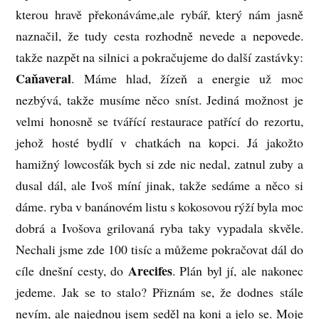
kterou hravě překonáváme,ale rybář, který nám jasně
naznačil, že tudy cesta rozhodně nevede a nepovede.
takže nazpět na silnici a pokračujeme do další zastávky:
Caňaveral
. Máme hlad, žízeň a energie už moc
nezbývá, takže musíme něco sníst. Jediná možnost je
velmi honosně se tvářící restaurace patřící do rezortu,
jehož hosté bydlí v chatkách na kopci. Já jakožto
hamižný lowcosťák bych si zde nic nedal, zatnul zuby a
dusal dál, ale Ivoš míní jinak, takže sedáme a něco si
dáme. ryba v banánovém listu s kokosovou rýží byla moc
dobrá a Ivošova grilovaná ryba taky vypadala skvěle.
Nechali jsme zde 100 tisíc a můžeme pokračovat dál do
Arecifes
cíle dnešní cesty, do
. Plán byl jí, ale nakonec
jedeme. Jak se to stalo? Přiznám se, že dodnes stále
nevím, ale najednou jsem seděl na koni a jelo se. Moje