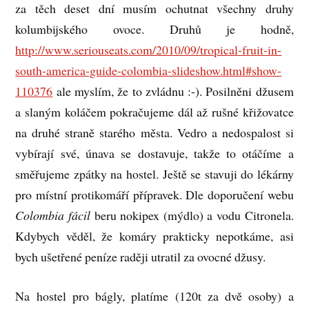
za těch deset dní musím ochutnat všechny druhy
kolumbijského ovoce. Druhů je hodně,
http://www.seriouseats.com/2010/09/tropical-fruit-in-
south-america-guide-colombia-slideshow.html#show-
110376
ale myslím, že to zvládnu :-). Posilněni džusem
a slaným koláčem pokračujeme dál až rušné křižovatce
na druhé straně starého města. Vedro a nedospalost si
vybírají své, únava se dostavuje, takže to otáčíme a
směřujeme zpátky na hostel. Ještě se stavuji do lékárny
pro místní protikomáří přípravek. Dle doporučení webu
Colombia fácil
beru nokipex (mýdlo) a vodu Citronela.
Kdybych věděl, že komáry prakticky nepotkáme, asi
bych ušetřené peníze raději utratil za ovocné džusy.
Na hostel pro bágly, platíme (120t za dvě osoby) a