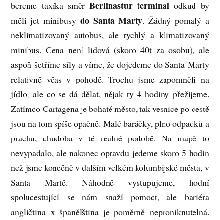
Berlinastur terminal
bereme taxíka směr
odkud by
do Santa Marty
měli jet minibusy
. Žádný pomalý a
neklimatizovaný autobus, ale rychlý a klimatizovaný
minibus. Cena není lidová (skoro 40t za osobu), ale
aspoň šetříme síly a víme, že dojedeme do Santa Marty
relativně včas v pohodě. Trochu jsme zapomněli na
jídlo, ale co se dá dělat, nějak ty 4 hodiny přežijeme.
Zatímco Cartagena je bohaté město, tak vesnice po cestě
jsou na tom spíše opačně. Malé baráčky, plno odpadků a
prachu, chudoba v té reálné podobě. Na mapě to
nevypadalo, ale nakonec opravdu jedeme skoro 5 hodin
než jsme konečně v dalším velkém kolumbijské města, v
Santa Martě. Náhodně vystupujeme, hodní
spolucestující se nám snaží pomoct, ale bariéra
angličtina x španělština je poměrně neproniknutelná.