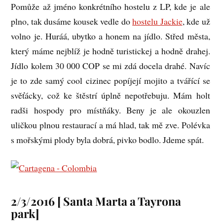
Pomůže až jméno konkrétního hostelu z LP, kde je ale
plno, tak dusáme kousek vedle do
hostelu Jackie
, kde už
volno je. Huráá, ubytko a honem na jídlo. Střed města,
který máme nejblíž je hodně turistickej a hodně drahej.
Jídlo kolem 30 000 COP se mi zdá docela drahé. Navíc
je to zde samý cool cizinec popíjejí mojito a tvářící se
svěťácky, což ke štěstrí úplně nepotřebuju. Mám holt
radši hospody pro místňáky. Beny je ale okouzlen
uličkou plnou restaurací a má hlad, tak mě zve. Polévka
s mořskými plody byla dobrá, pivko bodlo. Jdeme spát.
2/3/2016 [ Santa Marta a Tayrona
park]