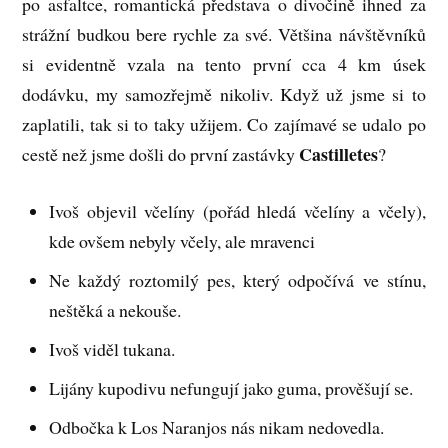
po asfaltce, romantická představa o divočině ihned za
strážní budkou bere rychle za své. Většina návštěvníků
si evidentně vzala na tento první cca 4 km úsek
dodávku, my samozřejmě nikoliv. Když už jsme si to
zaplatili, tak si to taky užijem. Co zajímavé se udalo po
Castilletes
cestě než jsme došli do první zastávky
?
Ivoš objevil včelíny (pořád hledá včelíny a včely),
kde ovšem nebyly včely, ale mravenci
Ne každý roztomilý pes, který odpočívá ve stínu,
neštěká a nekouše.
Ivoš viděl tukana.
Lijány kupodivu nefungují jako guma, prověšují se.
Odbočka k Los Naranjos nás nikam nedovedla.