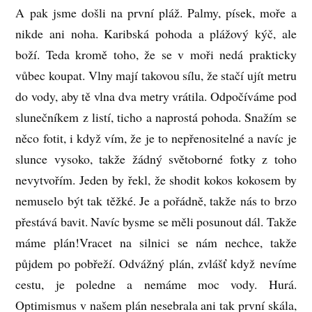
A pak jsme došli na první pláž. Palmy, písek, moře a
nikde ani noha. Karibská pohoda a plážový kýč, ale
boží. Teda kromě toho, že se v moři nedá prakticky
vůbec koupat. Vlny mají takovou sílu, že stačí ujít metru
do vody, aby tě vlna dva metry vrátila. Odpočíváme pod
slunečníkem z listí, ticho a naprostá pohoda. Snažím se
něco fotit, i když vím, že je to nepřenositelné a navíc je
slunce vysoko, takže žádný světoborné fotky z toho
nevytvořím. Jeden by řekl, že shodit kokos kokosem by
nemuselo být tak těžké. Je a pořádně, takže nás to brzo
přestává bavit. Navíc bysme se měli posunout dál. Takže
máme plán!Vracet na silnici se nám nechce, takže
půjdem po pobřeží. Odvážný plán, zvlášť když nevíme
cestu, je poledne a nemáme moc vody. Hurá.
Optimismus v našem plán nesebrala ani tak první skála,