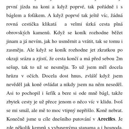
první jízda na koni a když poprvé, tak pořádně i s
báglem a foťákem. A když poprvé tak ještě víc, žádná
rovná cestička klikatá a velmi úzká cesta plná
obrovských kamenů. Když se koník rozhodne běžet
jinam a já nevím, jak ho usměrnit a vrátit, tak se tomu i
zasměju. Ale když se koník rozhodne jet zkratkou po
okraji srázu a zjistí, že cesta končí a má před sebou 2m
sešup, tak to už se nesměju. To už jsem měl docela
hrůzu v očích. Docela dost hnus, zvlášť když jsem
nevěděl jak koně ovládat a nikdy jsem na něm neseděl.
Asi to pochopil i šefík a bere si ode mně bágl, takže
zbytek cesty je už přece jenom o něco víc v klidu. Ivoš
se mi smál, ale mě to moc vtipný nepřišlo. Koně nebrat.
Arecifes
Konečně jsme u cíle dnešního putování v
. Je
zde několik kempů s vybavenýma stanama a i hospoda,