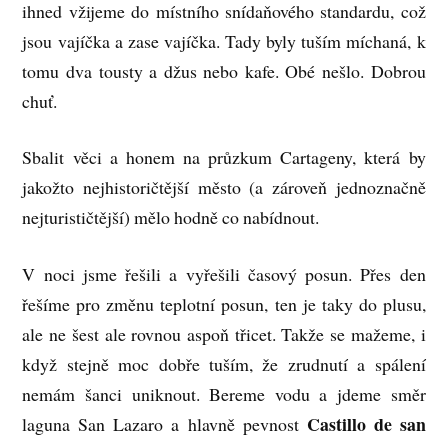
ihned vžijeme do místního snídaňového standardu, což
jsou vajíčka a zase vajíčka. Tady byly tuším míchaná, k
tomu dva tousty a džus nebo kafe. Obé nešlo. Dobrou
chuť.
Sbalit věci a honem na průzkum Cartageny, která by
jakožto nejhistoričtější město (a zároveň jednoznačně
nejturističtější) mělo hodně co nabídnout.
V noci jsme řešili a vyřešili časový posun. Přes den
řešíme pro změnu teplotní posun, ten je taky do plusu,
ale ne šest ale rovnou aspoň třicet. Takže se mažeme, i
když stejně moc dobře tuším, že zrudnutí a spálení
nemám šanci uniknout. Bereme vodu a jdeme směr
Castillo de san
laguna San Lazaro a hlavně pevnost