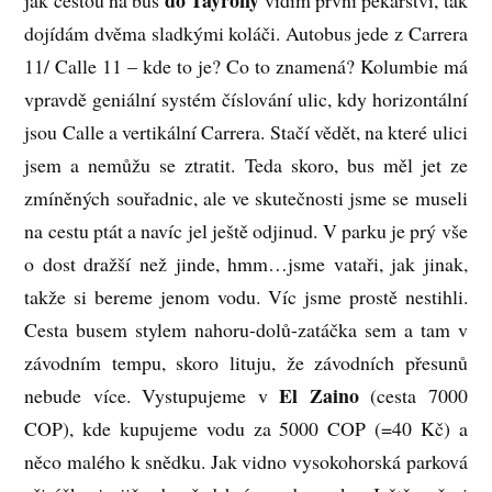
do Tayrony
jak cestou na bus
vidím první pekařství, tak
dojídám dvěma sladkými koláči. Autobus jede z Carrera
11/ Calle 11 – kde to je? Co to znamená? Kolumbie má
vpravdě geniální systém číslování ulic, kdy horizontální
jsou Calle a vertikální Carrera. Stačí vědět, na které ulici
jsem a nemůžu se ztratit. Teda skoro, bus měl jet ze
zmíněných souřadnic, ale ve skutečnosti jsme se museli
na cestu ptát a navíc jel ještě odjinud. V parku je prý vše
o dost dražší než jinde, hmm…jsme vataři, jak jinak,
takže si bereme jenom vodu. Víc jsme prostě nestihli.
Cesta busem stylem nahoru-dolů-zatáčka sem a tam v
závodním tempu, skoro lituju, že závodních přesunů
El Zaino
nebude více. Vystupujeme v
(cesta 7000
COP), kde kupujeme vodu za 5000 COP (=40 Kč) a
něco malého k snědku. Jak vidno vysokohorská parková