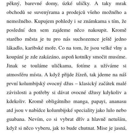
pěkný, barevné domy, úzké uličky. A taky mrak
obchodů se suvenýrama a prodejců všeho možného a
nemožného. Kupujem pohledy i se známkama s tím, že
poslední den sem zajdeme něco nakoupit. Kromě
starého města je tu pro nás suchozemce ještě jedno
lákadlo, karibské moře. Co na tom, že jsou velké vlny a
koupání je zde zakázáno, aspoň kotníky smočit musíme.
Jinak se touláme uličkama, fotíme a užíváme si
atmosféru místa. A když přijde žízeň, tak jdeme na náš
první kolumbijský ovocný džus – klasický začátek malé
závislosti a potřeby si dávat ovocné džusy kdykoliv a
kdekoliv. Kromě obligátního manga, papayi, ananasu
atd jsou v nabídce kolumbijské speciality jako lulo nebo
guabana. Nevím, co si vybrat dřív a hlavně netuším,
když si něco vyberu, jak to bude chutnat. Mise je jasná,