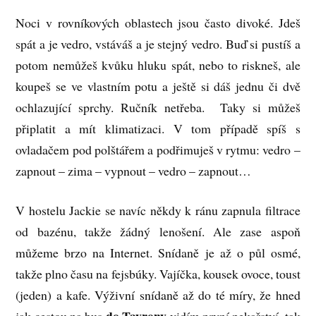
Noci v rovníkových oblastech jsou často divoké. Jdeš
spát a je vedro, vstáváš a je stejný vedro. Buď si pustíš a
potom nemůžeš kvůku hluku spát, nebo to riskneš, ale
koupeš se ve vlastním potu a ještě si dáš jednu či dvě
ochlazující sprchy. Ručník netřeba. Taky si můžeš
připlatit a mít klimatizaci. V tom případě spíš s
ovladačem pod polštářem a podřimuješ v rytmu: vedro –
zapnout – zima – vypnout – vedro – zapnout…
V hostelu Jackie se navíc někdy k ránu zapnula filtrace
od bazénu, takže žádný lenošení. Ale zase aspoň
můžeme brzo na Internet. Snídaně je až o půl osmé,
takže plno času na fejsbúky. Vajíčka, kousek ovoce, toust
(jeden) a kafe. Výživní snídaně až do té míry, že hned