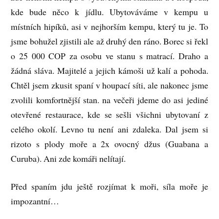
kde bude něco k jídlu. Ubytováváme v kempu u
místních hipíků, asi v nejhorším kempu, který tu je. To
jsme bohužel zjistili ale až druhý den ráno. Borec si řekl
o 25 000 COP za osobu ve stanu s matrací. Draho a
žádná sláva. Majitelé a jejich kámoši už kalí a pohoda.
Chtěl jsem zkusit spaní v houpací síti, ale nakonec jsme
zvolili komfortnější stan. na večeři jdeme do asi jediné
otevřené restaurace, kde se sešli všichni ubytovaní z
celého okolí. Levno tu není ani zdaleka. Dal jsem si
rizoto s plody moře a 2x ovocný džus (Guabana a
Curuba). Ani zde komáři nelítají.
Před spaním jdu ještě rozjímat k moři, síla moře je
impozantní…