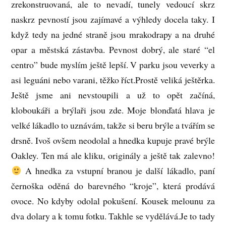
zrekonstruovaná, ale to nevadí, tunely vedoucí skrz
naskrz pevností jsou zajímavé a výhledy docela taky. I
když tedy na jedné straně jsou mrakodrapy a na druhé
opar a městská zástavba. Pevnost dobrý, ale staré “el
centro” bude myslím ještě lepší. V parku jsou veverky a
asi leguáni nebo varani, těžko říct.Prostě veliká ještěrka.
Ještě jsme ani nevstoupili a už to opět začíná,
kloboukáři a brýlaři jsou zde. Moje blonďatá hlava je
velké lákadlo to uznávám, takže si beru brýle a tvářím se
drsně. Ivoš ovšem neodolal a hnedka kupuje pravé brýle
Oakley. Ten má ale kliku, originály a ještě tak zalevno!
A hnedka za vstupní branou je další lákadlo, paní
černoška oděná do barevného “kroje”, která prodává
ovoce. No kdyby odolal pokušení. Kousek melounu za
dva dolary a k tomu fotku. Takhle se vydělává.Je to tady