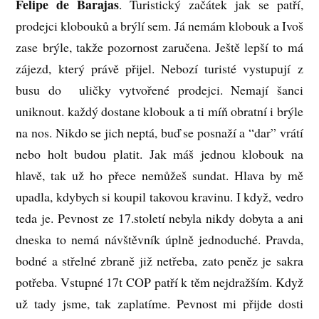
Felipe de Barajas
. Turistický začátek jak se patří,
prodejci klobouků a brýlí sem. Já nemám klobouk a Ivoš
zase brýle, takže pozornost zaručena. Ještě lepší to má
zájezd, který právě přijel. Nebozí turisté vystupují z
busu do uličky vytvořené prodejci. Nemají šanci
uniknout. každý dostane klobouk a ti míň obratní i brýle
na nos. Nikdo se jich neptá, buď se posnaží a “dar” vrátí
nebo holt budou platit. Jak máš jednou klobouk na
hlavě, tak už ho přece nemůžeš sundat. Hlava by mě
upadla, kdybych si koupil takovou kravinu. I když, vedro
teda je. Pevnost ze 17.století nebyla nikdy dobyta a ani
dneska to nemá návštěvník úplně jednoduché. Pravda,
bodné a střelné zbraně již netřeba, zato peněz je sakra
potřeba. Vstupné 17t COP patří k těm nejdražším. Když
už tady jsme, tak zaplatíme. Pevnost mi přijde dosti