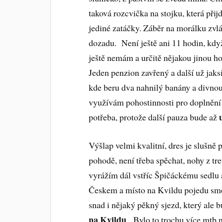
taková rozcvička na stojku, která při
jediné zatáčky. Záběr na morálku zvl
dozadu. Není ještě ani 11 hodin, kd
ještě nemám a určitě nějakou jinou h
Jeden penzion zavřený a další už jaks
kde beru dva nahnilý banány a divno
využívám pohostinnosti pro doplnění
potřeba, protože další pauza bude až
Výšlap velmi kvalitní, dres je slušně p
pohodě, není třeba spěchat, nohy z tr
vyrážím dál vstříc Špičáckému sedlu a
Českem a místo na Kvildu pojedu sm
snad i nějaký pěkný sjezd, který al
na Kvildu
. Bylo to trochu více mtb 