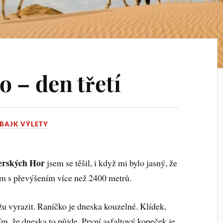
o – den třetí
BAJK VÝLETY
erských Hor
jsem se těšil, i když mi bylo jasný, že
km s převýšením více než 2400 metrů.
u vyrazit. Raníčko je dneska kouzelné. Klídek,
ím, že dneska to půjde. První asfaltový kopeček je