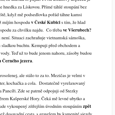
jde hnedka za Lískovou. Přímé táhlé stoupání bez
áště, když mě podsedlovka pořád táhne kamsi
v České Kubici
yž míjím hospodu
s tím, že hlad
ve Všerubech?
ospodu za chvilku najdu. Co třeba
i není. Situaci zachraňuje vietnamská sámoška,
u sladkou buchtu. Kempuji před obchodem a
 vody. Teď už to bude jenom nahoru, zásoby budou
u Černého jezera
.
rosolenej, ale stálo to za to. Mezičas je velmi v
eter, kochačka a cola. Dostatečně vyrelaxovaný
 Pancíři. Zde se patrně odpojuji od Stezky
ěrem Kašperské Hory. Čeká mě levné ubytko a
zpět
e bude vykoupený zítřejším úvodním stoupáním
než dosavadní cesta, s gravelem by kamenité sjezdy