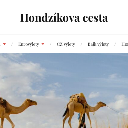
Hondzíkova cesta
a
Eurovýlety
CZ výlety
Bajk výlety
Hon