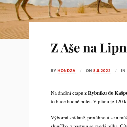
Z Aše na Lipn
BY
HONDZA
ON
8.8.2022
IN
z Rybníku do Kašp
Na dnešní etapu
to bude hodně bolet. V plánu je 120 
Výborná snídaně, protáhnout se a můž
sluníčko, z pastvin se zvedá mlha. Cít